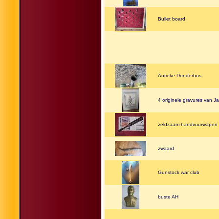
Bullet board
Antieke Donderbus
4 originele gravures van J
zeldzaam handvuurwapen 1
zwaard
Gunstock war club
buste AH