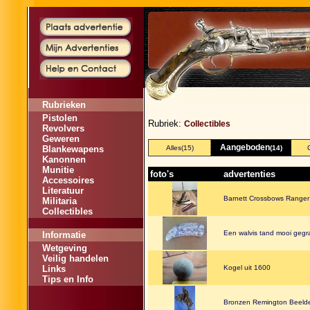
Rubrieken
Pistolen
Rubriek:
Collectibles
Revolvers
Geweren
Aangeboden
Blankewapens
Alles
(15)
(14)
Kanonnen
Munitie
foto's
advertenties
Accessoires
Literatuur
Barnett Crossbows Ranger
Militaria
Collectibles
Een walvis tand mooi gegra
Informatie
Wetgeving
Veilig handelen
Links
Kogel uit 1600
Tips en Info
Bronzen Remington Beeld