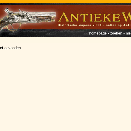
-
-
homepage
zoeken
ni
iet gevonden