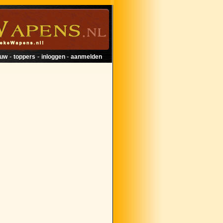
-
-
-
euw
toppers
inloggen
aanmelden