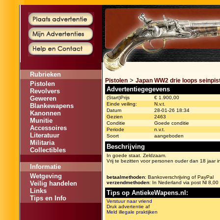
Rubrieken
>
Pistolen
Japan WW2 drie loops seinpis
Pistolen
Advertentiegegevens
Revolvers
Geweren
(Start)Prijs
€ 1.900,00
Einde veiling:
N.v.t.
Blankewapens
Datum
28-01-26 18:34
Kanonnen
Gezien
2463
Munitie
Conditie
Goede conditie
Accessoires
Periode
n.v.t.
Literatuur
Soort
aangeboden
Militaria
Beschrijving
Collectibles
In goede staat. Zeldzaam.
Vrij te bezitten voor personen ouder dan 18 jaar
Informatie
Wetgeving
betaalmethoden
: Bankoverschrijving of PayPal
Veilig handelen
verzendmethoden
: In Nederland via post Nl 8,00
Links
Tips op AntiekeWapens.nl:
Tips en Info
Verstuur naar vriend
Druk advertentie af
Meld illegale praktijken