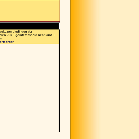
 gekozen biedingen via
eren. Als u geïnteresseerd bent kunt u
en
erteerder