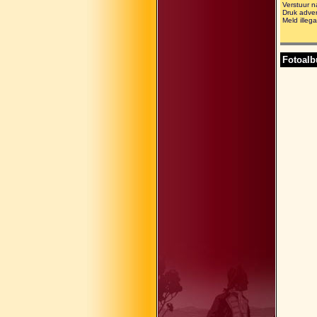
Verstuur n
Druk adver
Meld illega
Fotoal