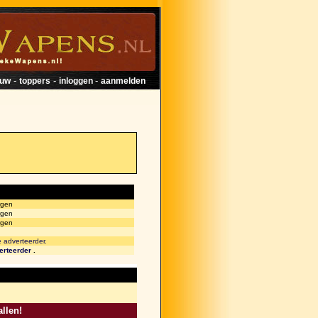
-
-
-
euw
toppers
inloggen
aanmelden
rgen
rgen
rgen
e adverteerder.
erteerder
.
llen!