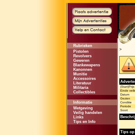
Rubrieken
>
Pistolen
Revolvers
Geweren
Blankewapens
Kanonnen
Munitie
Accessoires
Adverte
Literatuur
(Start)Prijs
Militaria
Einde veili
Collectibles
Datum
Gezien
Informatie
Conditie
Periode
Wetgeving
Soort
Veilig handelen
Beschri
Links
Tips en Info
Tips op