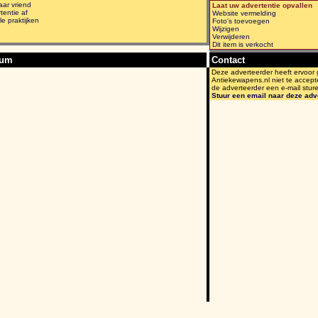
aar vriend
Laat uw advertentie opvallen
tentie af
Website vermelding
le praktijken
Foto's toevoegen
Wijzigen
Verwijderen
Dit item is verkocht
bum
Contact
Deze adverteerder heeft ervoor
Antiekewapens.nl niet te accept
de adverteerder een e-mail stur
Stuur een email naar deze adv