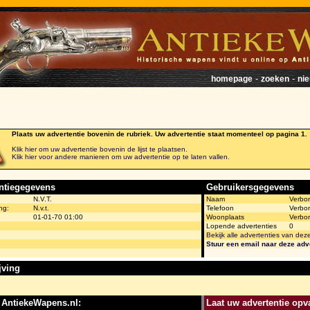
-
-
homepage
zoeken
ni
Plaats uw advertentie bovenin de rubriek. Uw advertentie staat momenteel op pagina 1.
Klik hier om uw advertentie bovenin de lijst te plaatsen.
Klik hier voor andere manieren om uw advertentie op te laten vallen.
ntiegegevens
Gebruikersgegevens
N.V.T.
Naam
Verbo
ng:
N.v.t.
Telefoon
Verbo
01-01-70 01:00
Woonplaats
Verbo
Lopende advertenties
0
Bekijk alle advertenties van dez
Stuur een email naar deze adv
jving
 AntiekeWapens.nl:
Laat uw advertentie opva