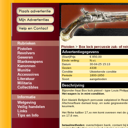
Rubrieken
>
Pistolen
Box lock percussie zak- of reis
Pistolen
Advertentiegegevens
Revolvers
Geweren
(Start)Prijs
€ 850,00
Einde veiling:
N.v.t.
Blankewapens
Datum
30-04-25 15:13
Kanonnen
Gezien
4338
Munitie
Conditie
Uitstekende conditie
Accessoires
Periode
1800-1850
Literatuur
Soort
aangeboden
Militaria
Beschrijving
Collectibles
Bijzonder fraai Box lock pistool - type Louis Philip
Het wapen is in mint condition.
Informatie
Een klasiek Beligisch percussie zakpistool in Reai
Wetgeving
Afschroefbare damast loop, en suite gegraveerde f
Veilig handelen
keurmerk.
Links
Het flinke kaliber 17,xx mm komt overeen met de g
Tips en Info
en 17,6 mm.
betaalmethoden
: overschrijven bank, contant bij 