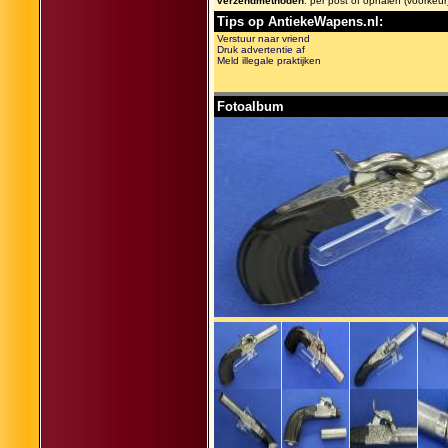
verzendmethoden
: per post of ophalen (voorkeur
Tips op AntiekeWapens.nl:
Verstuur naar vriend
Druk advertentie af
Meld illegale praktijken
Fotoalbum