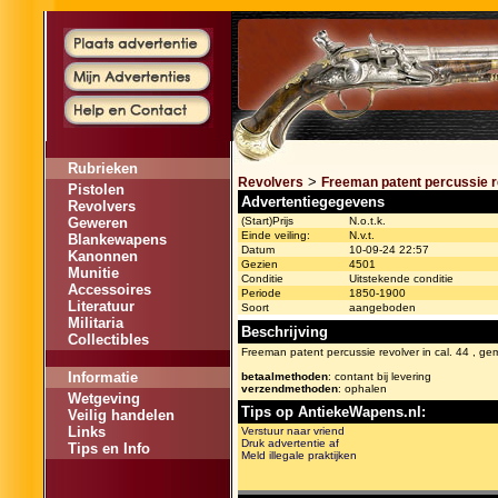
Rubrieken
>
Revolvers
Freeman patent percussie re
Pistolen
Advertentiegegevens
Revolvers
Geweren
(Start)Prijs
N.o.t.k.
Einde veiling:
N.v.t.
Blankewapens
Datum
10-09-24 22:57
Kanonnen
Gezien
4501
Munitie
Conditie
Uitstekende conditie
Accessoires
Periode
1850-1900
Literatuur
Soort
aangeboden
Militaria
Beschrijving
Collectibles
Freeman patent percussie revolver in cal. 44 , gem
Informatie
betaalmethoden
: contant bij levering
verzendmethoden
: ophalen
Wetgeving
Tips op AntiekeWapens.nl:
Veilig handelen
Links
Verstuur naar vriend
Druk advertentie af
Tips en Info
Meld illegale praktijken